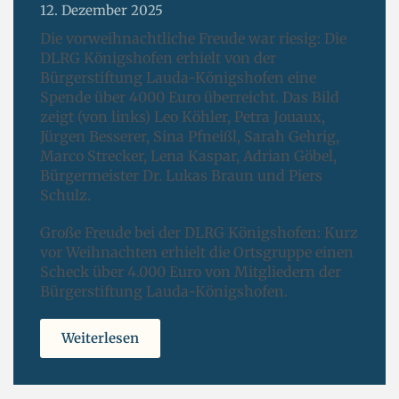
12. Dezember 2025
Die vorweihnachtliche Freude war riesig: Die
DLRG Königshofen erhielt von der
Bürgerstiftung Lauda-Königshofen eine
Spende über 4000 Euro überreicht. Das Bild
zeigt (von links) Leo Köhler, Petra Jouaux,
Jürgen Besserer, Sina Pfneißl, Sarah Gehrig,
Marco Strecker, Lena Kaspar, Adrian Göbel,
Bürgermeister Dr. Lukas Braun und Piers
Schulz.
Große Freude bei der DLRG Königshofen: Kurz
vor Weihnachten erhielt die Ortsgruppe einen
Scheck über 4.000 Euro von Mitgliedern der
Bürgerstiftung Lauda-Königshofen.
Weiterlesen