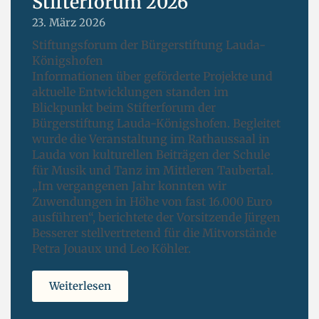
Stifterforum 2026
23. März 2026
Stiftungsforum der Bürgerstiftung Lauda-
Königshofen
Informationen über geförderte Projekte und
aktuelle Entwicklungen standen im
Blickpunkt beim Stifterforum der
Bürgerstiftung Lauda-Königshofen. Begleitet
wurde die Veranstaltung im Rathaussaal in
Lauda von kulturellen Beiträgen der Schule
für Musik und Tanz im Mittleren Taubertal.
„Im vergangenen Jahr konnten wir
Zuwendungen in Höhe von fast 16.000 Euro
ausführen“, berichtete der Vorsitzende Jürgen
Besserer stellvertretend für die Mitvorstände
Petra Jouaux und Leo Köhler.
Weiterlesen